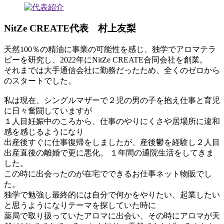
NitZe CREATE代表 村上友梨
天然100％の精油に事業の可能性を感じ、独学でアロマテラ
ピーを研究し、2022年にNitZe CREATE合同会社を創業。
それまでは大手通信会社に勤務だったため、全くのゼロから
のスタートでした。
私は現在、シングルマザーで２児の男の子を抱え仕事と育児
に日々奮闘していますが
１人目妊娠中のころから、仕事のやりにくさや居場所に違和
感を感じるようになり
出産後すぐに仕事復帰をしましたが、産後鬱を経験し２人目
出産直後の離婚で更に悪化。 １年間の通院生活をしてきま
した。
この時に出会ったのが在宅でできるお仕事ネット物販でし
た。
独学で勉強し最終的には自分で何かをやりたい、起業したい
と思うようになりテーマを探していた時に
薬局で取り扱っていたアロマに出会い、その時にアロマが天